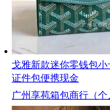
戈雅新款迷你零钱包小
证件包便携现金
广州享苞箱包商行（个