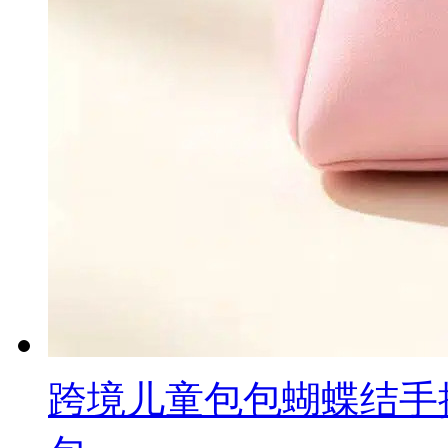
跨境儿童包包蝴蝶结手