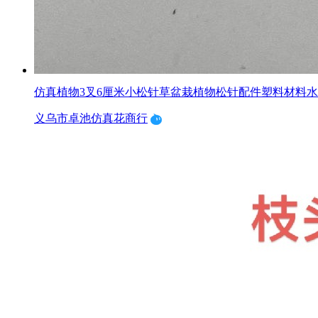
仿真植物3叉6厘米小松针草盆栽植物松针配件塑料材料
义乌市卓池仿真花商行