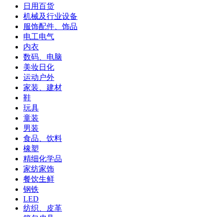
日用百货
机械及行业设备
服饰配件、饰品
电工电气
内衣
数码、电脑
美妆日化
运动户外
家装、建材
鞋
玩具
童装
男装
食品、饮料
橡塑
精细化学品
家纺家饰
餐饮生鲜
钢铁
LED
纺织、皮革