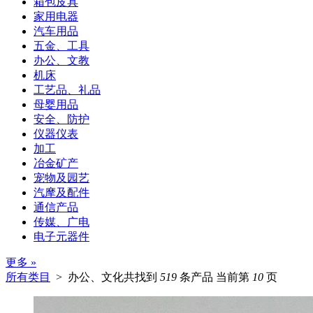
箱包皮具
家用电器
汽车用品
五金、工具
办公、文教
机床
工艺品、礼品
母婴用品
安全、防护
仪器仪表
加工
冶金矿产
宠物及园艺
汽摩及配件
通信产品
传媒、广电
电子元器件
更多 »
所有类目
> 办公、文化
共找到
519
条产品 当前第
10
页