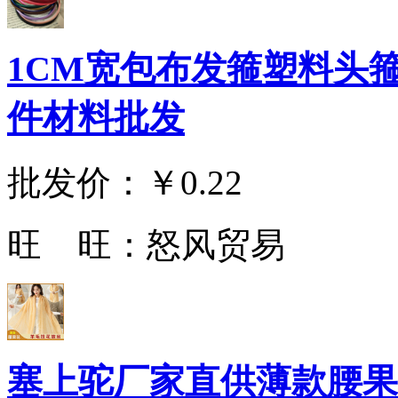
1CM宽包布发箍塑料头
件材料批发
批发价：
￥0.22
旺 旺：
怒风贸易
塞上驼厂家直供薄款腰果