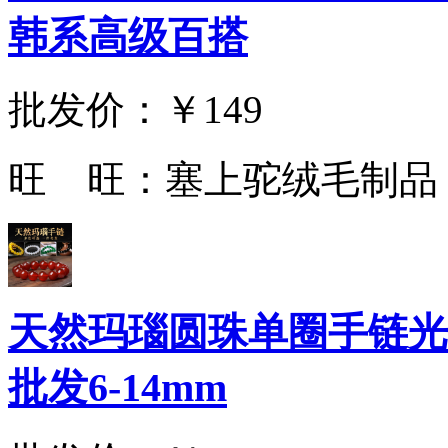
韩系高级百搭
批发价：
￥149
旺 旺：
塞上驼绒毛制品
天然玛瑙圆珠单圈手链光
批发6-14mm