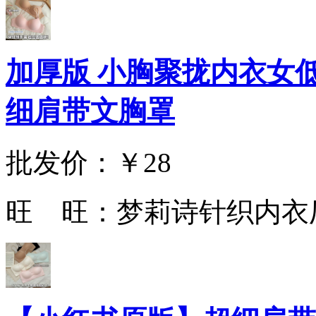
加厚版 小胸聚拢内衣女
细肩带文胸罩
批发价：
￥28
旺 旺：
梦莉诗针织内衣