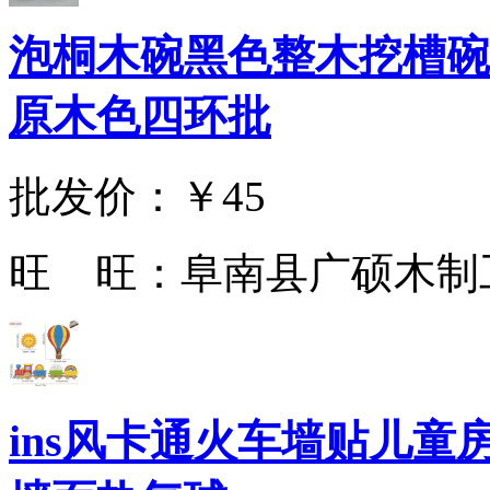
泡桐木碗黑色整木挖槽碗
原木色四环批
批发价：
￥45
旺 旺：
阜南县广硕木制
ins风卡通火车墙贴儿童