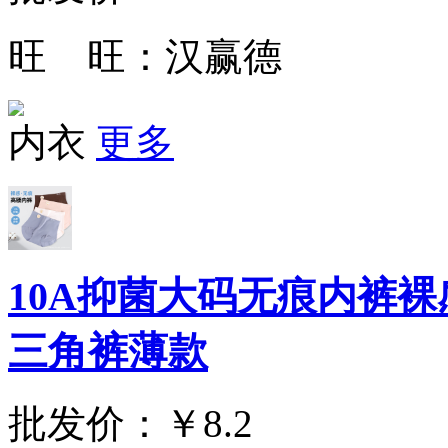
旺 旺：
汉赢德
内衣
更多
10A抑菌大码无痕内裤
三角裤薄款
批发价：
￥8.2