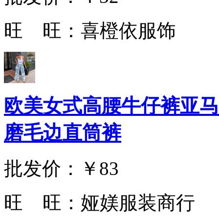
旺 旺：
喜橙依服饰
欧美女式高腰牛仔裤亚马
磨毛边直筒裤
批发价：
￥83
旺 旺：
娅媄服装商行