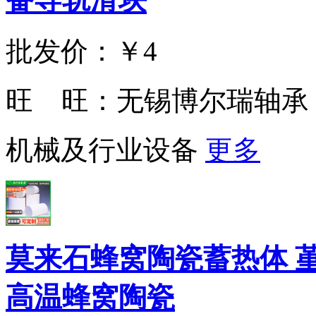
批发价：
￥4
旺 旺：
无锡博尔瑞轴承
机械及行业设备
更多
莫来石蜂窝陶瓷蓄热体 
高温蜂窝陶瓷