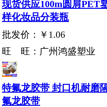
现货供应100m圆肩PE
样化妆品分装瓶
批发价：
￥1.06
旺 旺：
广州鸿盛塑业
特氟龙胶带 封口机耐磨
氟龙胶带